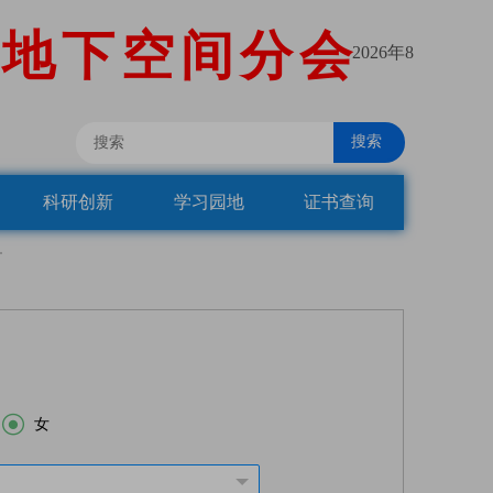
地
下
空
间
分
会
2026年8
搜索
科研创新
学习园地
证书查询

女