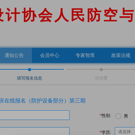
设
计
协
会
人
民
防
空
与
通知公告
会员中心
专家智库
政策法规
填写报名信息
培训费
训班在线报名（防护设备部分）第三期

*
性别:
男
*
学历: