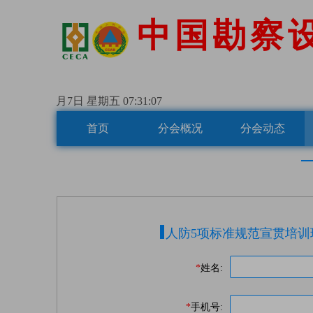
中
国
勘
察
月7日 星期五
07:31:08
首页
分会概况
分会动态
人防5项标准规范宣贯培
*
姓名:
*
手机号: