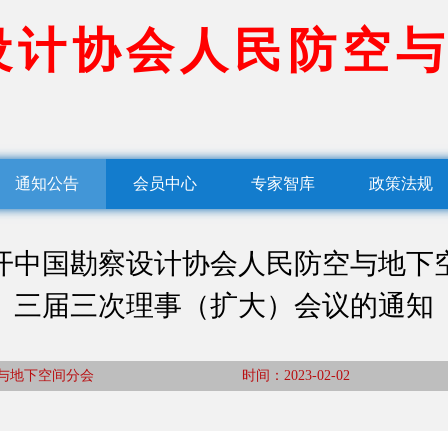
设
计
协
会
人
民
防
空
与
通知公告
会员中心
专家智库
政策法规
开中国勘察设计协会人民防空与地下
三届三次理事（扩大）会议的通知
防空与地下空间分会 时间：2023-02-02