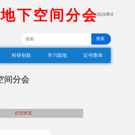
地
下
空
间
分
会
2026年8
搜索
科研创新
学习园地
证书查询
空间分会
打印本页