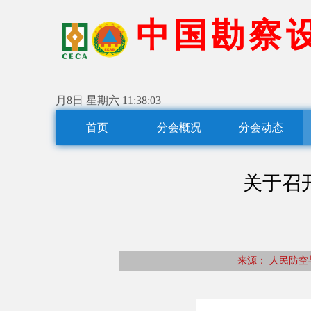
中
国
勘
察
月8日 星期六
11:38:04
首页
分会概况
分会动态
关于召
来源： 人民