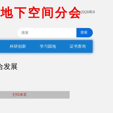
地
下
空
间
分
会
2026年8
搜索
科研创新
学习园地
证书查询
合发展
打印本页