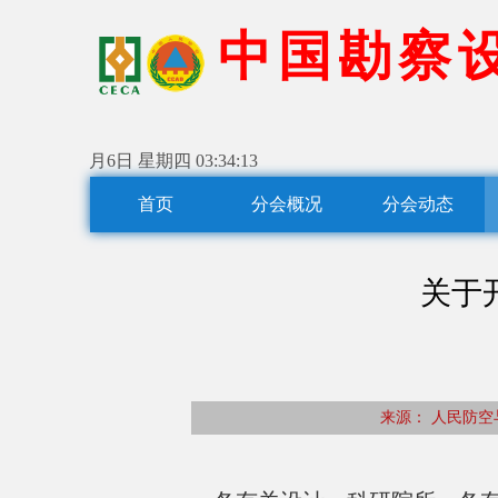
中
国
勘
察
月6日 星期四
03:34:14
首页
分会概况
分会动态
关于
来源： 人民