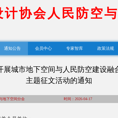
设
计
协
会
人
民
防
空
与
通知公告
会员中心
专家智库
政策法规
开展城市地下空间与人民防空建设融
主题征文活动的通知
防空与地下空间分会 时间：2026-04-17