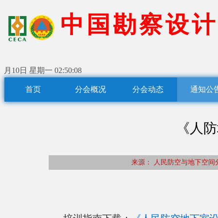
中
国
勘
察
设
计
月10日 星期一
02:50:08
首页
分会概况
分会动态
通知公
《人防
来源： 人民防空与地下